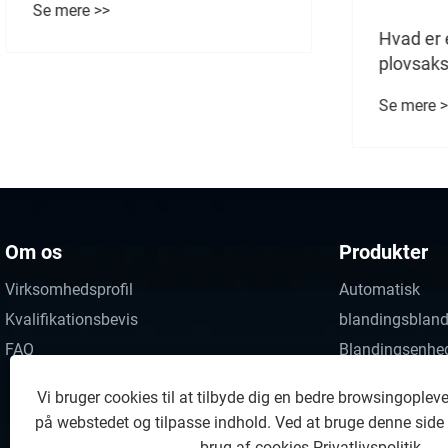
Se mere >>
Hvad er 
plovsaks
Se mere >
Om os
Produkter
Virksomhedsprofil
Automatisk
Kvalifikationsbevis
blandingsblan
FAQ
Blandingsenhe
Vi bruger cookies til at tilbyde dig en bedre browsingopleve
på webstedet og tilpasse indhold. Ved at bruge denne side
brug af cookies.
Privatlivspolitik