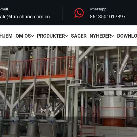
-mail
whatsapp
ale@fan-chang.com.cn
8613501017897
HJEM
OM OS
PRODUKTER
SAGER
NYHEDER
DOWNL