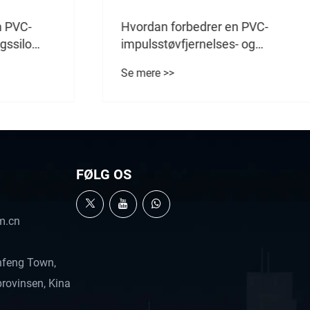
 PVC-
Hvordan forbedrer en PVC-
ssilo
impulsstøvfjernelses- og
ystemer?
dumpningsstation
Se mere >>
effektiviteten af ​​
pulverhåndtering og sikkerhed
på arbejdspladsen
FØLG OS
m.cn
nfeng Town,
rovinsen, Kina