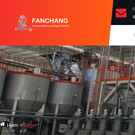
E
s
Hjem
Sager