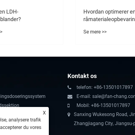
en LDH-
Hvordan optimerer en
blander?
råmaterialeopbevaring
polymerhåndteringss
>
Se mere >>
Kontakt os
telefon: +86-13501017897
dingsdoseringssystem
E-mail: sale@fan-chang.co
dssektion
Mobil: +86-13501017897
X
Sanxing Wukesong Road, Ji
lse, analysere trafik
Zhangjiagang City, Jiangsu-p
 accepterer du vores