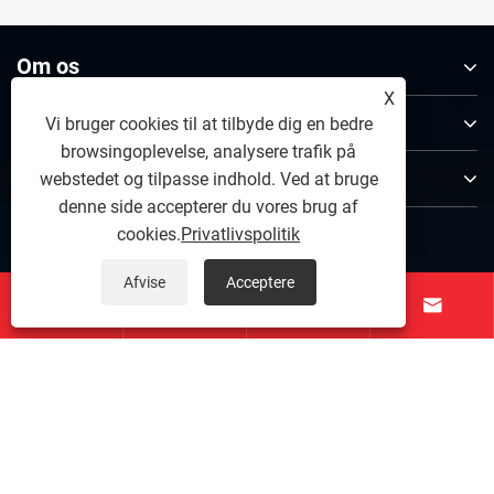
Om os
X
Produkter
Vi bruger cookies til at tilbyde dig en bedre
browsingoplevelse, analysere trafik på
Kontakt os
webstedet og tilpasse indhold. Ved at bruge
denne side accepterer du vores brug af
FØLG OS
cookies.
Privatlivspolitik
Afvise
Acceptere




Copyright © 2026 Zhangjiagang FANCHANG Machinery
Co., Ltd. Alle rettigheder forbeholdes.
Links
|
Sitemap
|